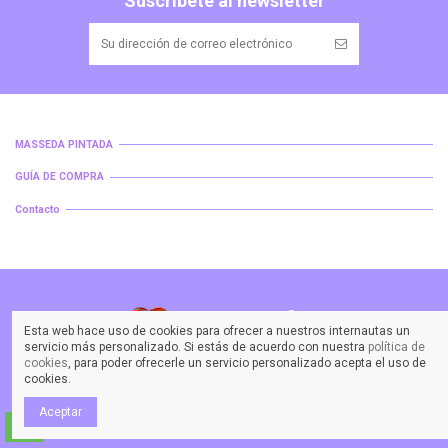
Suscríbete al newsletter
MASSEDA PINTADA
GUÍA DE COMPRA
Contacto
Esta web hace uso de cookies para ofrecer a nuestros internautas un
servicio más personalizado. Si estás de acuerdo con nuestra
política de
cookies
, para poder ofrecerle un servicio personalizado acepta el uso de
Copyright © 2019 MASSEDA. Todos los diseños reservados. By DESSMAN
cookies.
GLOBAL
Aceptar
Whataspp