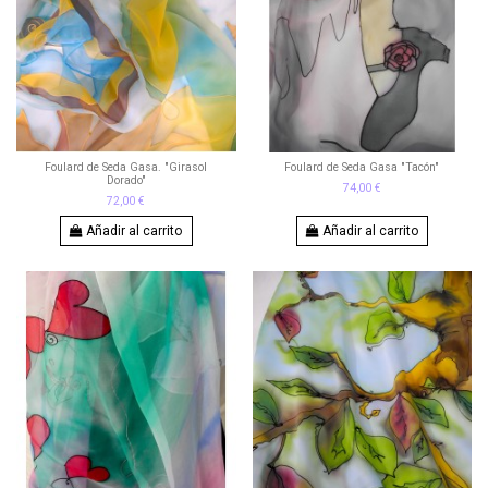
Foulard de Seda Gasa. "Girasol
Foulard de Seda Gasa "Tacón"
Dorado"
74,00 €
72,00 €
Añadir al carrito
Añadir al carrito